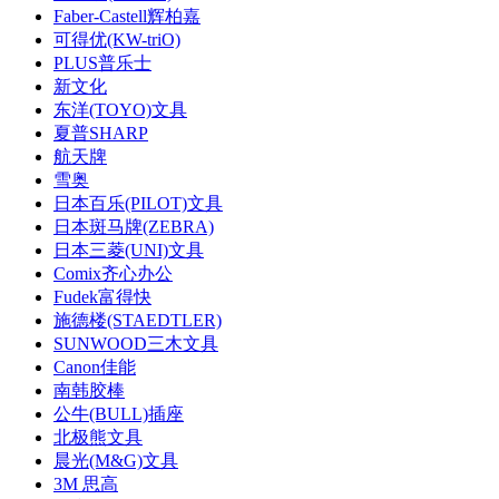
Faber-Castell辉柏嘉
可得优(KW-triO)
PLUS普乐士
新文化
东洋(TOYO)文具
夏普SHARP
航天牌
雪奥
日本百乐(PILOT)文具
日本斑马牌(ZEBRA)
日本三菱(UNI)文具
Comix齐心办公
Fudek富得快
施德楼(STAEDTLER)
SUNWOOD三木文具
Canon佳能
南韩胶棒
公牛(BULL)插座
北极熊文具
晨光(M&G)文具
3M 思高