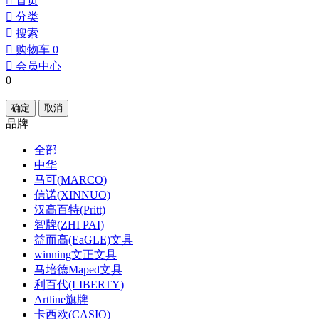
󰀁
首页
󰀂
分类
󰀃
搜索
󰀄
购物车
0
󰀅
会员中心
0
确定
取消
品牌
全部
中华
马可(MARCO)
信诺(XINNUO)
汉高百特(Pritt)
智牌(ZHI PAI)
益而高(EaGLE)文具
winning文正文具
马培德Maped文具
利百代(LIBERTY)
Artline旗牌
卡西欧(CASIO)