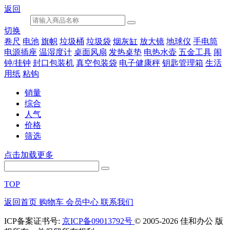
返回
切换
卷尺
电池
旗帜
垃圾桶
垃圾袋
烟灰缸
放大镜
地球仪
手电筒
电源插座
温湿度计
桌面风扇
发热桌垫
电热水壶
五金工具
闹
钟/挂钟
封口包装机
真空包装袋
电子健康秤
钥匙管理箱
生活
用纸
粘钩
销量
综合
人气
价格
筛选
点击加载更多
TOP
返回首页
购物车
会员中心
联系我们
ICP备案证书号:
京ICP备09013792号
© 2005-2026 佳和办公 版