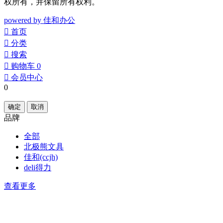
权所有，并保留所有权利。
powered by 佳和办公
󰀁
首页
󰀂
分类
󰀃
搜索
󰀄
购物车
0
󰀅
会员中心
0
确定
取消
品牌
全部
北极熊文具
佳和(ccjh)
deli得力
查看更多