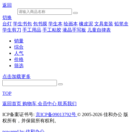
返回
切换
台灯
学生书包
包书膜
学生本
绘画本
橡皮泥
文具套装
铅笔盒
学生剪刀
手工用品
手工粘胶
液晶手写板
儿童自律表
销量
综合
人气
价格
筛选
点击加载更多
TOP
返回首页
购物车
会员中心
联系我们
ICP备案证书号:
京ICP备09013792号
© 2005-2026 佳和办公 版
权所有，并保留所有权利。
powered by 佳和办公