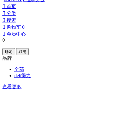
󰀁
首页
󰀂
分类
󰀃
搜索
󰀄
购物车
0
󰀅
会员中心
0
确定
取消
品牌
全部
deli得力
查看更多