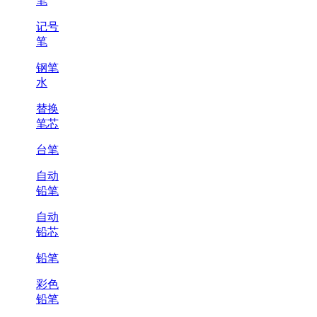
笔
记号
笔
钢笔
水
替换
笔芯
台笔
自动
铅笔
自动
铅芯
铅笔
彩色
铅笔