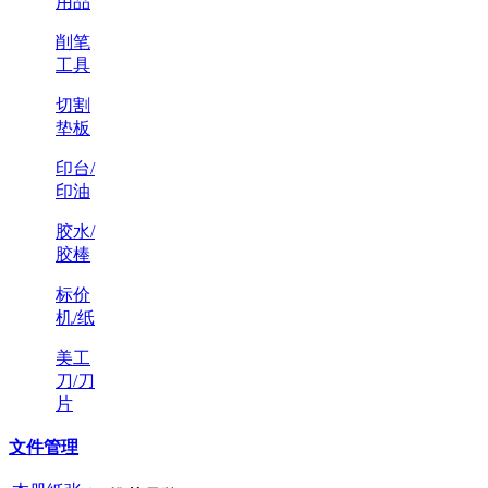
用品
削笔
工具
切割
垫板
印台/
印油
胶水/
胶棒
标价
机/纸
美工
刀/刀
片
文件管理