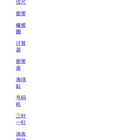
仪尺
胶带
橡胶
圈
计算
器
胶带
座
海绵
缸
号码
机
三针
一钉
涂改