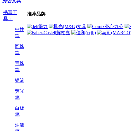
办公文具
书写工
推荐品牌
具：
中性
笔
圆珠
笔
宝珠
笔
钢笔
荧光
笔
白板
笔
油漆