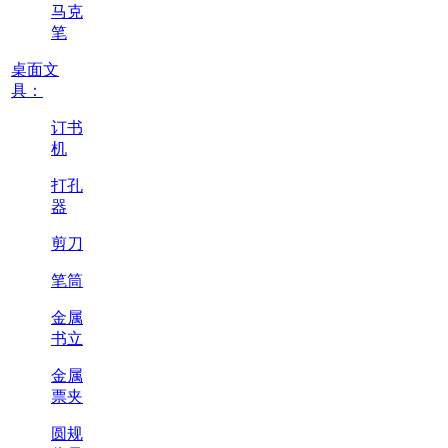
马克
笔
桌面文
具：
订书
机
打孔
器
剪刀
笔筒
金属
书立
金属
票夹
圆规