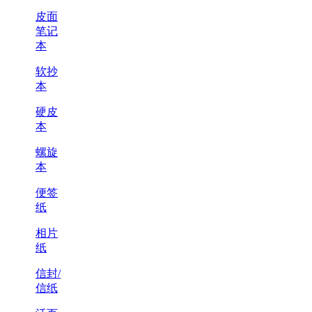
皮面
笔记
本
软抄
本
硬皮
本
螺旋
本
便签
纸
相片
纸
信封/
信纸