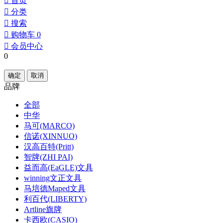
󰀁
首页
󰀂
分类
󰀃
搜索
󰀄
购物车
0
󰀅
会员中心
0
确定
取消
品牌
全部
中华
马可(MARCO)
信诺(XINNUO)
汉高百特(Pritt)
智牌(ZHI PAI)
益而高(EaGLE)文具
winning文正文具
马培德Maped文具
利百代(LIBERTY)
Artline旗牌
卡西欧(CASIO)