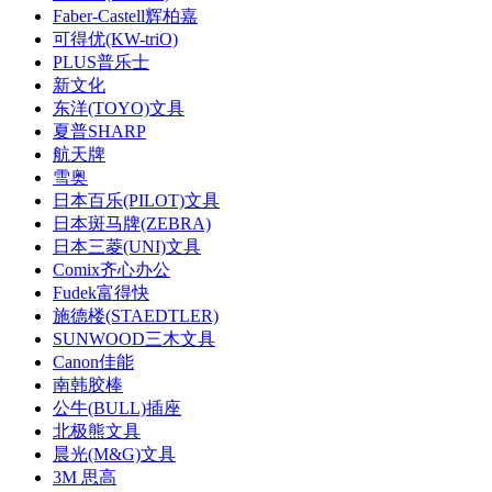
Faber-Castell辉柏嘉
可得优(KW-triO)
PLUS普乐士
新文化
东洋(TOYO)文具
夏普SHARP
航天牌
雪奥
日本百乐(PILOT)文具
日本斑马牌(ZEBRA)
日本三菱(UNI)文具
Comix齐心办公
Fudek富得快
施德楼(STAEDTLER)
SUNWOOD三木文具
Canon佳能
南韩胶棒
公牛(BULL)插座
北极熊文具
晨光(M&G)文具
3M 思高