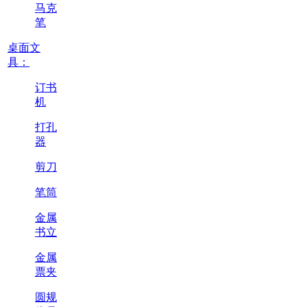
马克
笔
桌面文
具：
订书
机
打孔
器
剪刀
笔筒
金属
书立
金属
票夹
圆规