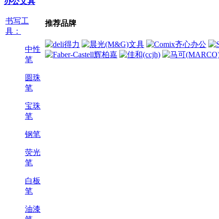
办公文具
书写工
推荐品牌
具：
中性
笔
圆珠
笔
宝珠
笔
钢笔
荧光
笔
白板
笔
油漆