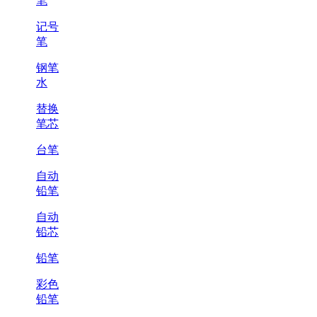
笔
记号
笔
钢笔
水
替换
笔芯
台笔
自动
铅笔
自动
铅芯
铅笔
彩色
铅笔