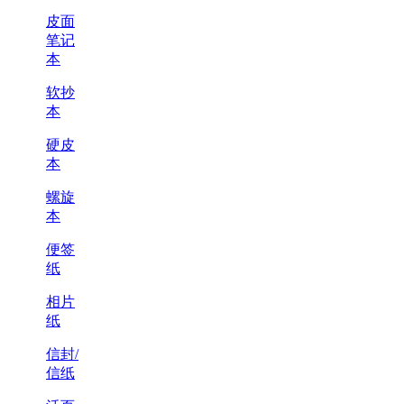
皮面
笔记
本
软抄
本
硬皮
本
螺旋
本
便签
纸
相片
纸
信封/
信纸