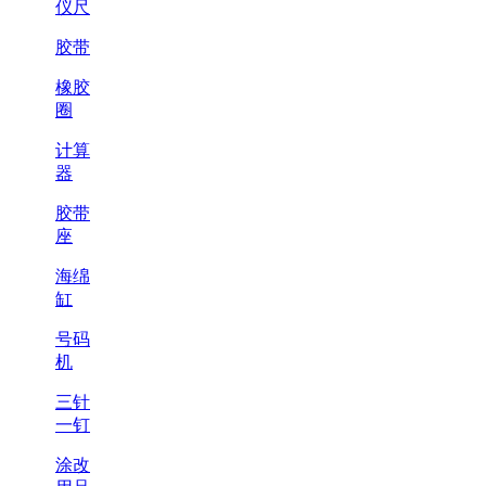
仪尺
胶带
橡胶
圈
计算
器
胶带
座
海绵
缸
号码
机
三针
一钉
涂改