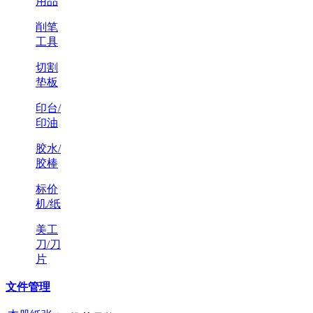
用品
削笔
工具
切割
垫板
印台/
印油
胶水/
胶棒
标价
机/纸
美工
刀/刀
片
文件管理