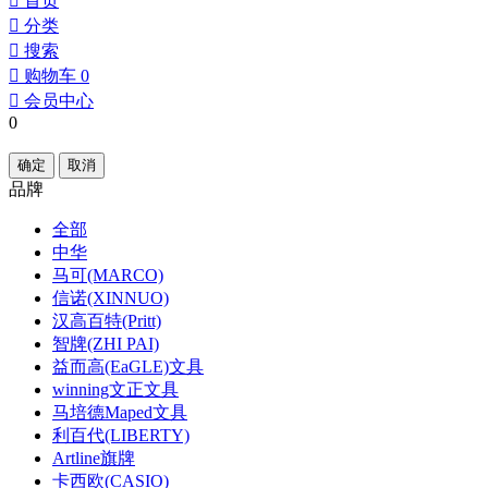
󰀁
首页
󰀂
分类
󰀃
搜索
󰀄
购物车
0
󰀅
会员中心
0
确定
取消
品牌
全部
中华
马可(MARCO)
信诺(XINNUO)
汉高百特(Pritt)
智牌(ZHI PAI)
益而高(EaGLE)文具
winning文正文具
马培德Maped文具
利百代(LIBERTY)
Artline旗牌
卡西欧(CASIO)