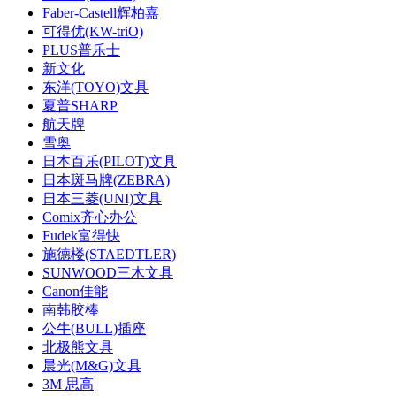
Faber-Castell辉柏嘉
可得优(KW-triO)
PLUS普乐士
新文化
东洋(TOYO)文具
夏普SHARP
航天牌
雪奥
日本百乐(PILOT)文具
日本斑马牌(ZEBRA)
日本三菱(UNI)文具
Comix齐心办公
Fudek富得快
施德楼(STAEDTLER)
SUNWOOD三木文具
Canon佳能
南韩胶棒
公牛(BULL)插座
北极熊文具
晨光(M&G)文具
3M 思高