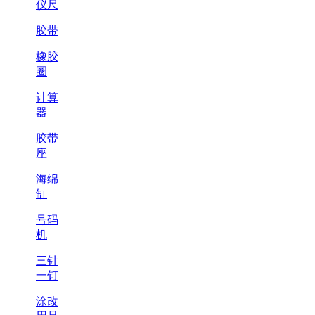
仪尺
胶带
橡胶
圈
计算
器
胶带
座
海绵
缸
号码
机
三针
一钉
涂改