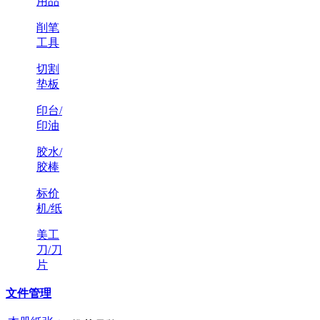
用品
削笔
工具
切割
垫板
印台/
印油
胶水/
胶棒
标价
机/纸
美工
刀/刀
片
文件管理