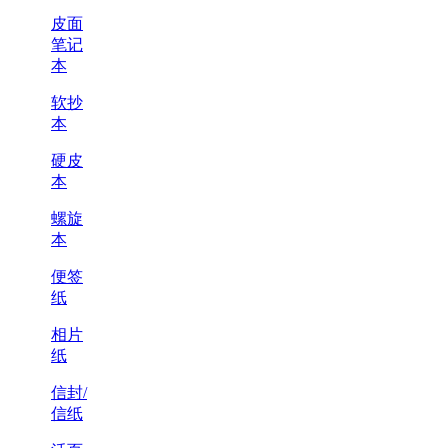
皮面
笔记
本
软抄
本
硬皮
本
螺旋
本
便签
纸
相片
纸
信封/
信纸