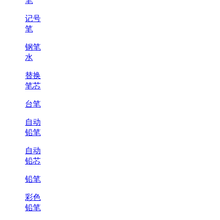
笔
记号
笔
钢笔
水
替换
笔芯
台笔
自动
铅笔
自动
铅芯
铅笔
彩色
铅笔