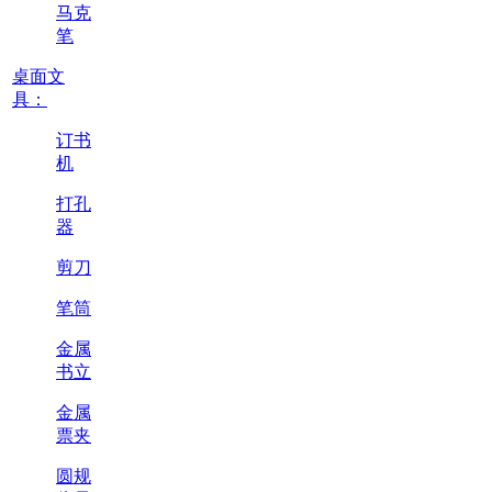
马克
笔
桌面文
具：
订书
机
打孔
器
剪刀
笔筒
金属
书立
金属
票夹
圆规