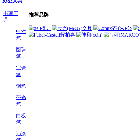
办公文具
书写工
推荐品牌
具：
中性
笔
圆珠
笔
宝珠
笔
钢笔
荧光
笔
白板
笔
油漆