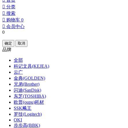
󰀁
首页
󰀂
分类
󰀃
搜索
󰀄
购物车
0
󰀅
会员中心
0
确定
取消
品牌
全部
科记文具(KEJEA)
云广
金典(GOLDEN)
兄弟(Brother)
闪迪(SanDisk)
东芝(TOSHIBA)
欧普(oupu)耗材
SSK飚王
罗技(Logitech)
OKI
步步高(BBK)