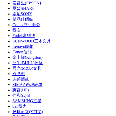
爱普生(EPSON)
夏普SHARP
索尼SONY
懿品佳硒鼓
Comix齐心办公
得实
Fudek富得快
SUNWOOD三木文具
Lenovo联想
Canon佳能
金士顿(Kingston)
公牛(BULL)插座
晨光(M&G)文具
双飞燕
连邦硒鼓
SIMAA西玛表单
惠普(HP)
佳和(ccjh)
SAMSUNG三星
deli得力
扬帆耐立(YFHC)