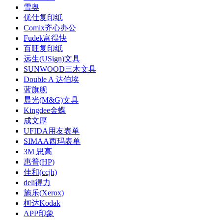
雪奥
优仕复印纸
Comix齐心办公
Fudek富得快
百旺复印纸
远生(USign)文具
SUNWOOD三木文具
Double A 达伯埃
蓝旗舰
晨光(M&G)文具
Kingdee金蝶
成文厚
UFIDA用友表单
SIMAA西玛表单
3M 思高
惠普(HP)
佳和(ccjh)
deli得力
施乐(Xerox)
柯达Kodak
APP印象