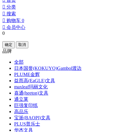
󰀁
首页
󰀂
分类
󰀃
搜索
󰀄
购物车
0
󰀅
会员中心
0
确定
取消
品牌
全部
日本国誉(KOKUYO)Gambol渡边
PLUME金辉
益而高(EaGLE)文具
maxleaf玛丽文化
喜通(heeton)文具
通立莱
巨强复印纸
高品乐
宝派(BAOPI)文具
PLUS普乐士
华杰文具