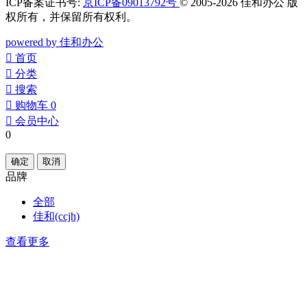
ICP备案证书号:
京ICP备09013792号
© 2005-2026 佳和办公 版
权所有，并保留所有权利。
powered by 佳和办公
󰀁
首页
󰀂
分类
󰀃
搜索
󰀄
购物车
0
󰀅
会员中心
0
确定
取消
品牌
全部
佳和(ccjh)
查看更多