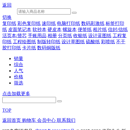
返回
切换
复印纸
彩色复印纸
速印纸
电脑打印纸
数码彩激纸
标签打印
纸
皮面笔记本
软抄本
硬皮本
螺旋本
便签纸
相片纸
信封/信纸
活页本/替芯
手账用品
相册
分页纸
收银纸
设计蓝图纸
工程复
印纸
工程绘图纸
制版转印纸
设计草图纸
硫酸纸
彩喷纸
不干
胶打印纸
卡片纸
数码铜版纸
销量
综合
人气
价格
筛选
点击加载更多
TOP
返回首页
购物车
会员中心
联系我们