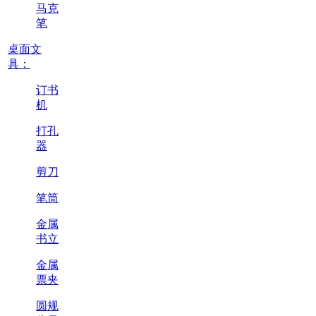
马克
笔
桌面文
具：
订书
机
打孔
器
剪刀
笔筒
金属
书立
金属
票夹
圆规