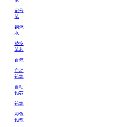
笔
记号
笔
钢笔
水
替换
笔芯
台笔
自动
铅笔
自动
铅芯
铅笔
彩色
铅笔