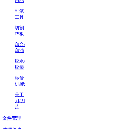
用品
削笔
工具
切割
垫板
印台/
印油
胶水/
胶棒
标价
机/纸
美工
刀/刀
片
文件管理