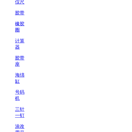
仪尺
胶带
橡胶
圈
计算
器
胶带
座
海绵
缸
号码
机
三针
一钉
涂改