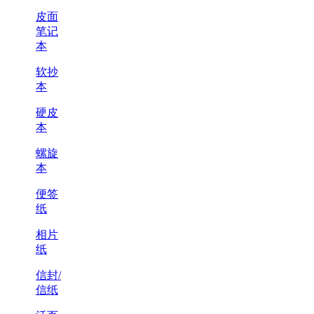
皮面
笔记
本
软抄
本
硬皮
本
螺旋
本
便签
纸
相片
纸
信封/
信纸