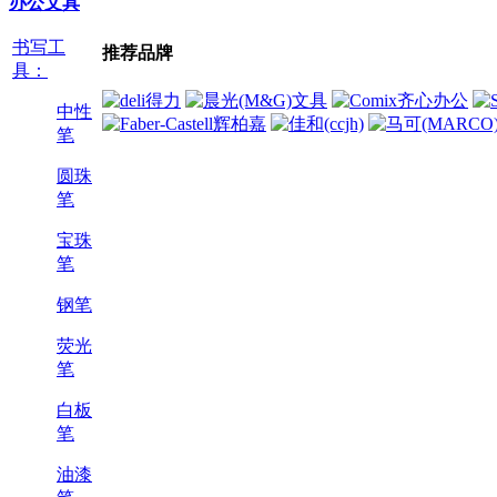
办公文具
书写工
推荐品牌
具：
中性
笔
圆珠
笔
宝珠
笔
钢笔
荧光
笔
白板
笔
油漆