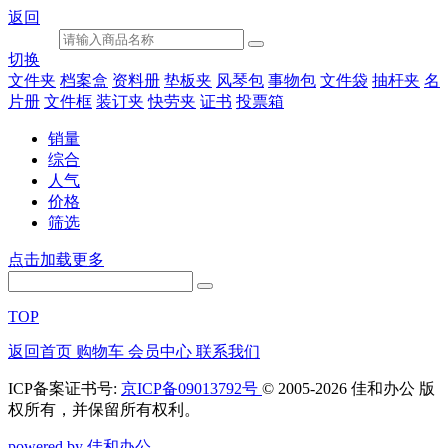
返回
切换
文件夹
档案盒
资料册
垫板夹
风琴包
事物包
文件袋
抽杆夹
名
片册
文件框
装订夹
快劳夹
证书
投票箱
销量
综合
人气
价格
筛选
点击加载更多
TOP
返回首页
购物车
会员中心
联系我们
ICP备案证书号:
京ICP备09013792号
© 2005-2026 佳和办公 版
权所有，并保留所有权利。
powered by 佳和办公