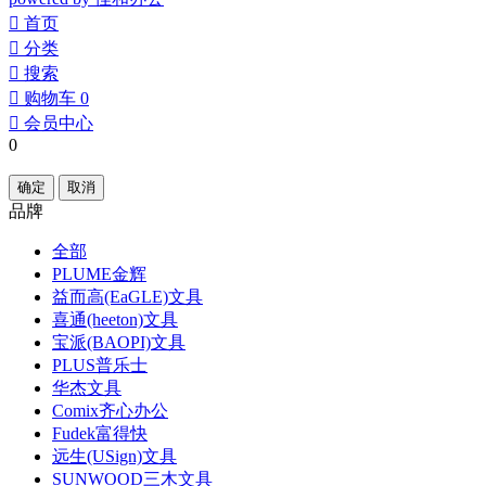
󰀁
首页
󰀂
分类
󰀃
搜索
󰀄
购物车
0
󰀅
会员中心
0
确定
取消
品牌
全部
PLUME金辉
益而高(EaGLE)文具
喜通(heeton)文具
宝派(BAOPI)文具
PLUS普乐士
华杰文具
Comix齐心办公
Fudek富得快
远生(USign)文具
SUNWOOD三木文具